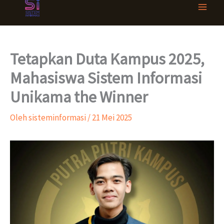
Lewati
ke
konten
Tetapkan Duta Kampus 2025,
Mahasiswa Sistem Informasi
Unikama the Winner
Oleh
sisteminformasi
/
21 Mei 2025