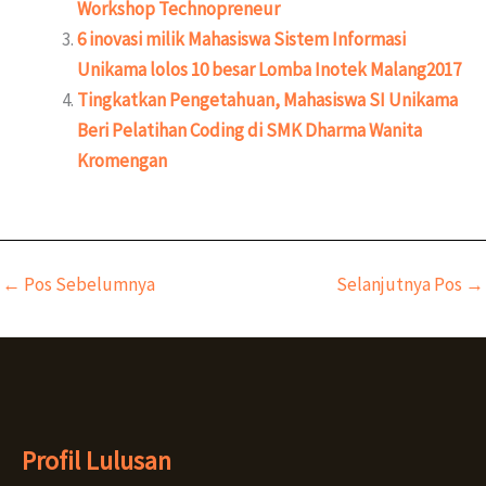
Workshop Technopreneur
6 inovasi milik Mahasiswa Sistem Informasi
Unikama lolos 10 besar Lomba Inotek Malang2017
Tingkatkan Pengetahuan, Mahasiswa SI Unikama
Beri Pelatihan Coding di SMK Dharma Wanita
Kromengan
←
Pos Sebelumnya
Selanjutnya Pos
→
Profil Lulusan